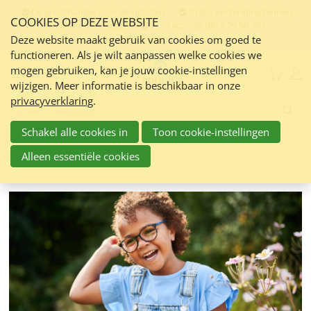
Sla
De groothandel voor de opticien
Gratis verzending binnen
COOKIES OP DEZE WEBSITE
links
Nederland en Belgie
Contact:
+32 (0)15 79 50 30 /
info@optiplus.nl
over
Deze website maakt gebruik van cookies om goed te
functioneren. Als je wilt aanpassen welke cookies we
Spring
mogen gebruiken, kan je jouw cookie-instellingen
naar
Menu
wijzigen. Meer informatie is beschikbaar in onze
de
privacyverklaring
.
inhoud
Zoeken:
Spring
Schakel alle cookies in
Toon cookie-instellingen
naar
navigatie
Alleen essentiële cookies
Milo & Me Campagne 2