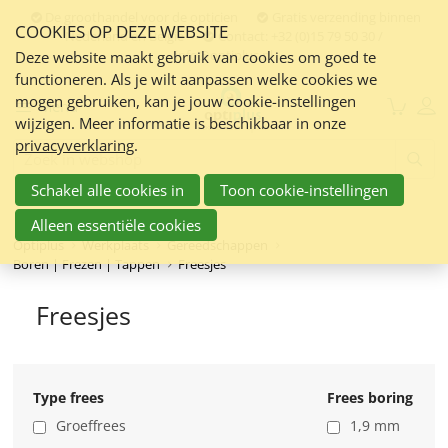
Sla
De groothandel voor de opticien
Gratis verzending binnen
COOKIES OP DEZE WEBSITE
links
Nederland en Belgie
Contact:
+32 (0)15 79 50 30 /
info@optiplus.nl
over
Deze website maakt gebruik van cookies om goed te
functioneren. Als je wilt aanpassen welke cookies we
Spring
mogen gebruiken, kan je jouw cookie-instellingen
naar
Menu
wijzigen. Meer informatie is beschikbaar in onze
de
privacyverklaring
.
inhoud
Zoeken:
Spring
Schakel alle cookies in
Toon cookie-instellingen
naar
navigatie
Alleen essentiële cookies
Optiplus
Werkplaats
Gereedschappen
Boren | Frezen | Tappen
Freesjes
Freesjes
Type frees
Frees boring
Groeffrees
1,9 mm