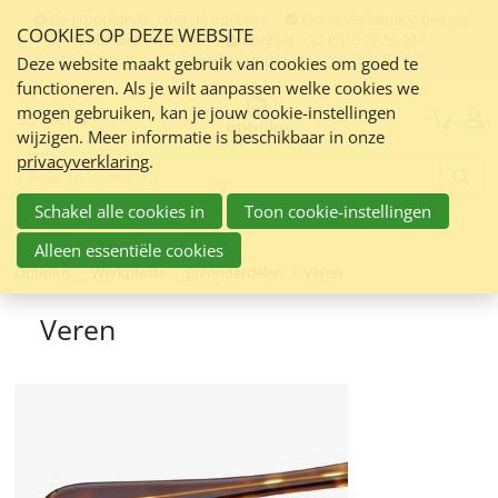
Sla
De groothandel voor de opticien
Gratis verzending binnen
COOKIES OP DEZE WEBSITE
links
Nederland en Belgie
Contact:
+32 (0)15 79 50 30 /
info@optiplus.nl
over
Deze website maakt gebruik van cookies om goed te
functioneren. Als je wilt aanpassen welke cookies we
Spring
mogen gebruiken, kan je jouw cookie-instellingen
naar
Menu
wijzigen. Meer informatie is beschikbaar in onze
de
privacyverklaring
.
inhoud
Zoeken:
Spring
Schakel alle cookies in
Toon cookie-instellingen
naar
navigatie
Alleen essentiële cookies
Optiplus
Werkplaats
Brilonderdelen
Veren
Veren