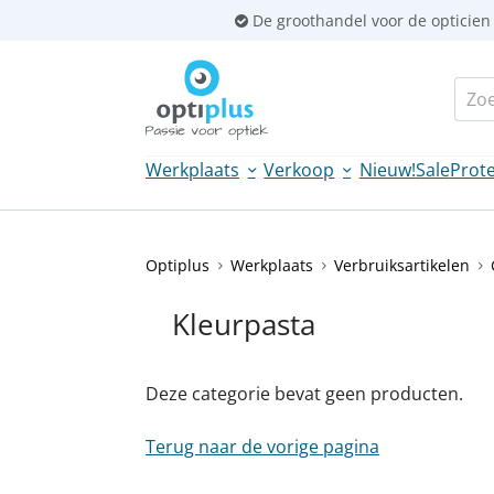
Sla
De groothandel voor de opticien
links
over
Zoek
Spring
naar
de
Werkplaats
Verkoop
Nieuw!
Sale
Prote
inhoud
Spring
naar
navigatie
Optiplus
Werkplaats
Verbruiksartikelen
Kleurpasta
Deze categorie bevat geen producten.
Terug naar de vorige pagina