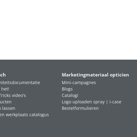
sch
Marketingmateriaal opticien
iteitsdocumentatie
Mini-campagnes
 het!
Blogs
Tricks video's
Catalogi
ucten
Logo uploaden spray | i-case
m lassen
Bestelformulieren
en werkplaats catalogus