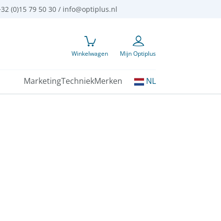
32 (0)15 79 50 30 /
info@optiplus.nl
Winkelwagen
Mijn Optiplus
Kies
Marketing
Techniek
Merken
NL
uw
taal: