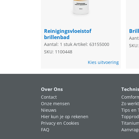
Reinigingsvloeistof
Bri
brillenbad
Aant
Aantal: 1 stuk
Artikel: 63155000
SKU:
SKU: 1100448
Kies uitvoering
Over Ons
Techni
Contact
Comform
Onze mensen
Zo werkt
Nieuws
Tips en 
Hier kun je op rekenen
Topprod
Privacy en Cookies
Titaniu
FAQ
Aanvrag