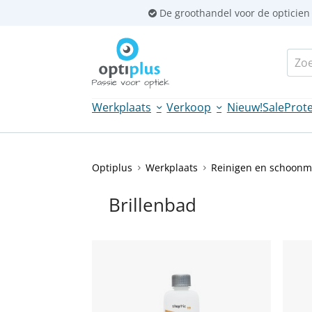
Sla
De groothandel voor de opticien
links
over
Zoek
Spring
naar
de
Werkplaats
Verkoop
Nieuw!
Sale
Prote
inhoud
Spring
naar
navigatie
Optiplus
Werkplaats
Reinigen en schoon
Brillenbad