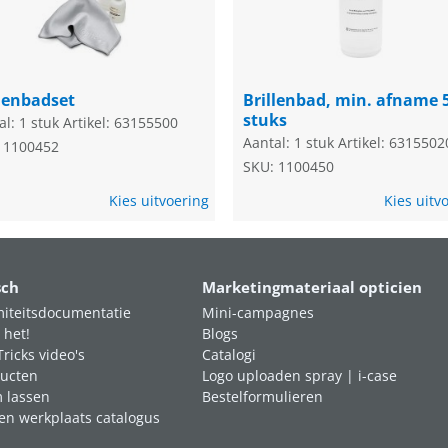
llenbadset
Brillenbad, min. afname 
stuks
al: 1 stuk
Artikel: 63155500
Aantal: 1 stuk
Artikel: 6315502
 1100452
SKU: 1100450
Kies uitvoering
Kies uitv
sch
Marketingmateriaal opticien
iteitsdocumentatie
Mini-campagnes
 het!
Blogs
Tricks video's
Catalogi
ucten
Logo uploaden spray | i-case
m lassen
Bestelformulieren
en werkplaats catalogus