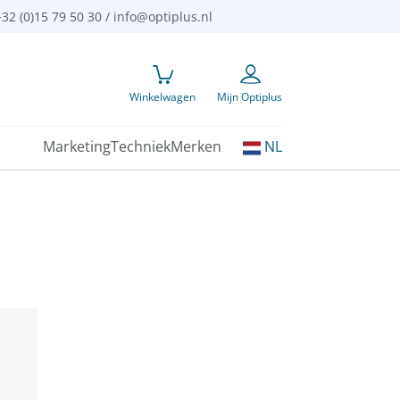
32 (0)15 79 50 30 /
info@optiplus.nl
Winkelwagen
Mijn Optiplus
Kies
Marketing
Techniek
Merken
NL
uw
taal: