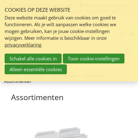
Sla
De groothandel voor de opticien
Gratis verzending binnen
COOKIES OP DEZE WEBSITE
links
Nederland en Belgie
Contact:
+32 (0)15 79 50 30 /
info@optiplus.nl
over
Deze website maakt gebruik van cookies om goed te
functioneren. Als je wilt aanpassen welke cookies we
Spring
mogen gebruiken, kan je jouw cookie-instellingen
naar
Menu
wijzigen. Meer informatie is beschikbaar in onze
de
privacyverklaring
.
inhoud
Zoeken:
Spring
Schakel alle cookies in
Toon cookie-instellingen
naar
navigatie
Alleen essentiële cookies
Optiplus
Werkplaats
Brilonderdelen
Schroeven
Assortimenten
Assortimenten