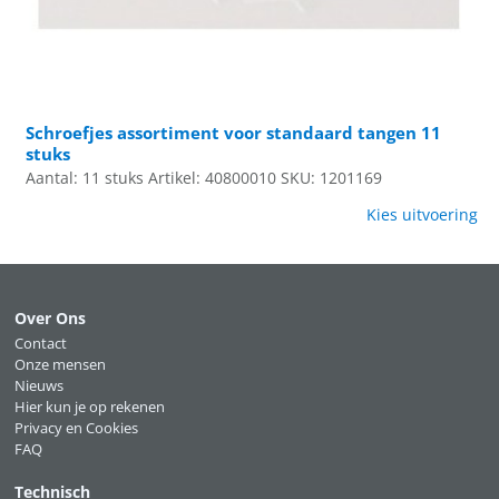
Schroefjes assortiment voor standaard tangen 11
stuks
Aantal: 11 stuks
Artikel: 40800010
SKU: 1201169
Kies uitvoering
Over Ons
Contact
Onze mensen
Nieuws
Hier kun je op rekenen
Privacy en Cookies
FAQ
Technisch