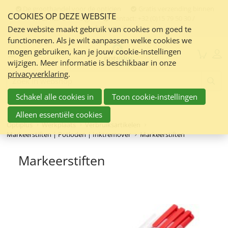
Sla
De groothandel voor de opticien
Gratis verzending binnen
COOKIES OP DEZE WEBSITE
links
Nederland en Belgie
Contact:
+32 (0)15 79 50 30 /
info@optiplus.nl
over
Deze website maakt gebruik van cookies om goed te
functioneren. Als je wilt aanpassen welke cookies we
Spring
mogen gebruiken, kan je jouw cookie-instellingen
naar
Menu
wijzigen. Meer informatie is beschikbaar in onze
de
privacyverklaring
.
inhoud
Zoeken:
Spring
Schakel alle cookies in
Toon cookie-instellingen
naar
navigatie
Alleen essentiële cookies
Optiplus
Werkplaats
Verbruiksartikelen
Markeerstiften | Potloden | Inktremover
Markeerstiften
Markeerstiften