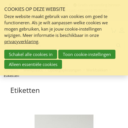
Sla
De groothandel voor de opticien
Gratis verzending binnen
COOKIES OP DEZE WEBSITE
links
Nederland en Belgie
Contact:
+32 (0)15 79 50 30 /
info@optiplus.nl
over
Deze website maakt gebruik van cookies om goed te
functioneren. Als je wilt aanpassen welke cookies we
Spring
mogen gebruiken, kan je jouw cookie-instellingen
naar
Menu
wijzigen. Meer informatie is beschikbaar in onze
de
privacyverklaring
.
inhoud
Zoeken:
Spring
Schakel alle cookies in
Toon cookie-instellingen
naar
navigatie
Alleen essentiële cookies
Optiplus
Werkplaats
Opbergoplossingen
Werkbakken
Etiketten
Etiketten