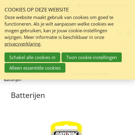
Sla
De groothandel voor de opticien
Gratis verzending binnen
COOKIES OP DEZE WEBSITE
links
Nederland en Belgie
Contact:
+32 (0)15 79 50 30 /
info@optiplus.nl
over
Deze website maakt gebruik van cookies om goed te
functioneren. Als je wilt aanpassen welke cookies we
Spring
mogen gebruiken, kan je jouw cookie-instellingen
naar
Menu
wijzigen. Meer informatie is beschikbaar in onze
de
privacyverklaring
.
inhoud
Zoeken:
Spring
Schakel alle cookies in
Toon cookie-instellingen
naar
navigatie
Alleen essentiële cookies
Optiplus
Verkoop
Accessoires
Spiegels en Batterijen
Batterijen
Batterijen