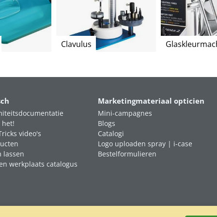
Clavulus
Glaskleurmac
sch
Marketingmateriaal opticien
iteitsdocumentatie
Mini-campagnes
 het!
Blogs
Tricks video's
Catalogi
ucten
Logo uploaden spray | i-case
m lassen
Bestelformulieren
en werkplaats catalogus