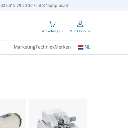
32 (0)15 79 50 30 /
info@optiplus.nl
Winkelwagen
Mijn Optiplus
Kies
Marketing
Techniek
Merken
NL
uw
taal: