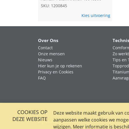
SKU: 1200845
Kies uitvoering
Over Ons
Techni
Contact
Comform
Onze mensen
Zo werkt
Nieuws
Tips en 
Hier kun je op rekenen
Topprod
Privacy en Cookies
Titaniu
FAQ
Aanvrag
COOKIES OP
Deze website maakt gebruik van coo
DEZE WEBSITE
aanpassen welke cookies we mogen 
Algemene voorwaarden
Over ons
wijzigen. Meer informatie is besch