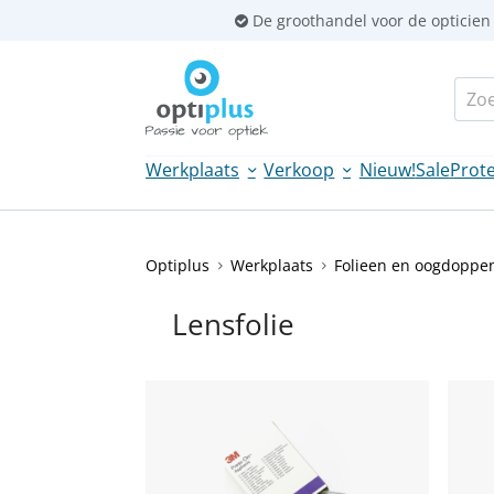
Sla
De groothandel voor de opticien
links
over
Zoek
Spring
naar
de
Werkplaats
Verkoop
Nieuw!
Sale
Prote
inhoud
Spring
naar
navigatie
Optiplus
Werkplaats
Folieen en oogdoppe
Lensfolie