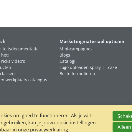
sch
Marketingmateriaal opticien
iteitsdocumentatie
Mini-campagnes
 het!
Blogs
Tricks video's
Catalogi
ucten
Logo uploaden spray | i-case
m lassen
Bestelformulieren
en werkplaats catalogus
kies om goed te functioneren. Als je wilt
Schake
gebruiken, kan je jouw cookie-instellingen
Alleen
ikbaar in onze
privacyverklaring
.