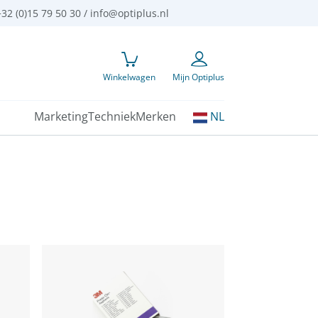
32 (0)15 79 50 30 /
info@optiplus.nl
Winkelwagen
Mijn Optiplus
Kies
Marketing
Techniek
Merken
NL
uw
taal: