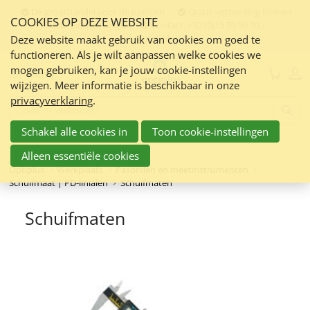
Sla
De groothandel voor de opticien
Gratis verzending binnen
COOKIES OP DEZE WEBSITE
links
Nederland en Belgie
Contact:
+32 (0)15 79 50 30 /
info@optiplus.nl
over
Deze website maakt gebruik van cookies om goed te
functioneren. Als je wilt aanpassen welke cookies we
Spring
mogen gebruiken, kan je jouw cookie-instellingen
naar
Menu
wijzigen. Meer informatie is beschikbaar in onze
de
privacyverklaring
.
inhoud
Zoeken:
Spring
Schakel alle cookies in
Toon cookie-instellingen
naar
navigatie
Alleen essentiële cookies
Optiplus
Werkplaats
Pasbrillen en meetinstrumenten
Schuifmaat | PD-linialen
Schuifmaten
Schuifmaten