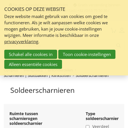
Sla
De groothandel voor de opticien
Gratis verzending binnen
COOKIES OP DEZE WEBSITE
links
Nederland en Belgie
Contact:
+32 (0)15 79 50 30 /
info@optiplus.nl
over
Deze website maakt gebruik van cookies om goed te
functioneren. Als je wilt aanpassen welke cookies we
Spring
mogen gebruiken, kan je jouw cookie-instellingen
naar
Menu
wijzigen. Meer informatie is beschikbaar in onze
de
privacyverklaring
.
inhoud
Zoeken:
Spring
Schakel alle cookies in
Toon cookie-instellingen
naar
navigatie
Alleen essentiële cookies
Optiplus
Werkplaats
Brilonderdelen
Scharnieren | Sluitbakken | Klinkstiften
Soldeerscharnieren
Soldeerscharnieren
Ruimte tussen
Type
scharnierogen
soldeerscharnier
soldeerscharnier
Veerdeel