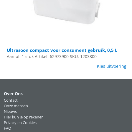
Ultrasoon compact voor consument gebruik, 0,5 L
Aantal: 1 stuk
Artikel: 62973900
SKU: 1203800
Kies uitvoering
Over Ons
Contact
Onze mensen
Nieuws
Hier kun je op rekenen
Privacy en Cookies
FAQ