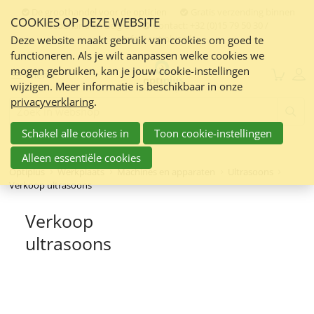
Sla
De groothandel voor de opticien
Gratis verzending binnen
COOKIES OP DEZE WEBSITE
links
Nederland en Belgie
Contact:
+32 (0)15 79 50 30 /
info@optiplus.nl
over
Deze website maakt gebruik van cookies om goed te
functioneren. Als je wilt aanpassen welke cookies we
Spring
mogen gebruiken, kan je jouw cookie-instellingen
naar
Menu
wijzigen. Meer informatie is beschikbaar in onze
de
privacyverklaring
.
inhoud
Zoeken:
Spring
Schakel alle cookies in
Toon cookie-instellingen
naar
navigatie
Alleen essentiële cookies
Optiplus
Werkplaats
Machines en apparaten
Ultrasoons
Verkoop ultrasoons
Verkoop
ultrasoons