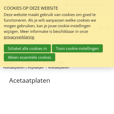
Sla
De groothandel voor de opticien
Gratis verzending binnen
COOKIES OP DEZE WEBSITE
links
Nederland en Belgie
Contact:
+32 (0)15 79 50 30 /
info@optiplus.nl
over
Deze website maakt gebruik van cookies om goed te
functioneren. Als je wilt aanpassen welke cookies we
Spring
mogen gebruiken, kan je jouw cookie-instellingen
naar
Menu
wijzigen. Meer informatie is beschikbaar in onze
de
privacyverklaring
.
inhoud
Zoeken:
Spring
Schakel alle cookies in
Toon cookie-instellingen
naar
navigatie
Alleen essentiële cookies
Optiplus
Werkplaats
Brilonderdelen
Acetaatplaten | Kitplaatjes
Acetaatplaten
Acetaatplaten