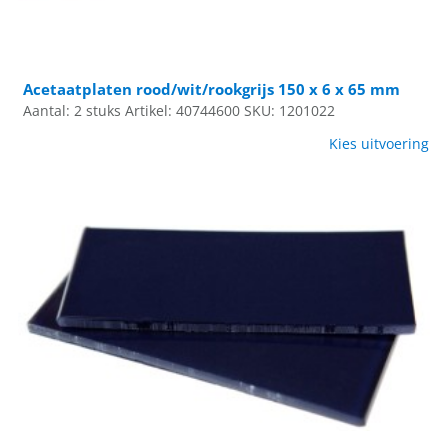
Acetaatplaten rood/wit/rookgrijs 150 x 6 x 65 mm
Aantal: 2 stuks
Artikel: 40744600
SKU: 1201022
Kies uitvoering