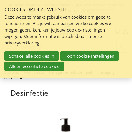
Sla
De groothandel voor de opticien
Gratis verzending binnen
COOKIES OP DEZE WEBSITE
links
Nederland en Belgie
Contact:
+32 (0)15 79 50 30 /
info@optiplus.nl
over
Deze website maakt gebruik van cookies om goed te
functioneren. Als je wilt aanpassen welke cookies we
Spring
mogen gebruiken, kan je jouw cookie-instellingen
naar
Menu
wijzigen. Meer informatie is beschikbaar in onze
de
privacyverklaring
.
inhoud
Zoeken:
Spring
Schakel alle cookies in
Toon cookie-instellingen
naar
navigatie
Alleen essentiële cookies
Optiplus
Werkplaats
Reinigen en schoonmaak
Reiniging
Desinfectie
Desinfectie