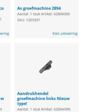
co
As groefmachine 2894
Aantal: 1 stuk
Artikel: 62894360
0
SKU: 1203307
oering
Kies uitvoering
Aandrukhendel
uw
groefmachine links Nieuw
type!
0N
Aantal: 1 stuk
Artikel: 6289439N