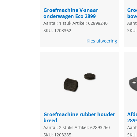
Groefmachine V-snaar
Gro
onderwagen Eco 2899
bov
Aantal: 1 stuk
Artikel: 62898240
Aant
SKU: 1203362
SKU:
Kies uitvoering
Groefmachine rubber houder
Afd
breed
289
Aantal: 2 stuks
Artikel: 62893260
Aant
SKU: 1203285
SKU: