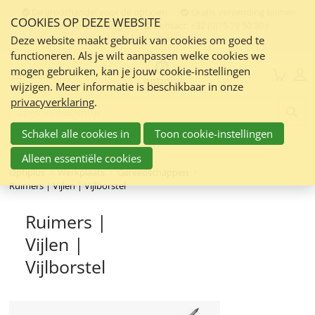
Sla
De groothandel voor de opticien
Gratis verzending binnen
COOKIES OP DEZE WEBSITE
links
Nederland en Belgie
Contact:
+32 (0)15 79 50 30 /
info@optiplus.nl
over
Deze website maakt gebruik van cookies om goed te
functioneren. Als je wilt aanpassen welke cookies we
Spring
mogen gebruiken, kan je jouw cookie-instellingen
naar
Menu
wijzigen. Meer informatie is beschikbaar in onze
de
privacyverklaring
.
inhoud
Zoeken:
Spring
Schakel alle cookies in
Toon cookie-instellingen
naar
navigatie
Alleen essentiële cookies
Optiplus
Werkplaats
Gereedschappen
Ruimers | Vijlen | Vijlborstel
Ruimers |
Vijlen |
Vijlborstel