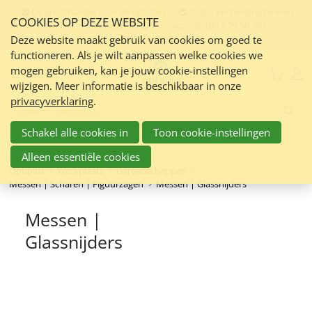
Sla
De groothandel voor de opticien
Gratis verzending binnen
COOKIES OP DEZE WEBSITE
links
Nederland en Belgie
Contact:
+32 (0)15 79 50 30 /
info@optiplus.nl
over
Deze website maakt gebruik van cookies om goed te
functioneren. Als je wilt aanpassen welke cookies we
Spring
mogen gebruiken, kan je jouw cookie-instellingen
naar
Menu
wijzigen. Meer informatie is beschikbaar in onze
de
privacyverklaring
.
inhoud
Zoeken:
Spring
Schakel alle cookies in
Toon cookie-instellingen
naar
navigatie
Alleen essentiële cookies
Optiplus
Werkplaats
Gereedschappen
Messen | Scharen | Figuurzagen
Messen | Glassnijders
Messen |
Glassnijders